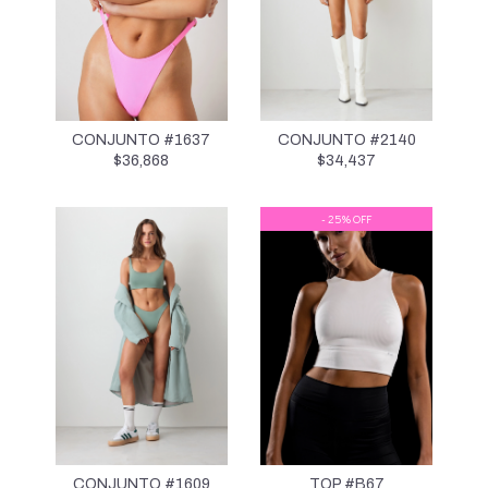
CONJUNTO #1637
CONJUNTO #2140
$
36,868
$
34,437
- 25% OFF
CONJUNTO #1609
TOP #B67