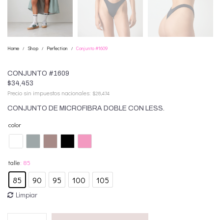
Home
Shop
Perfection
Conjunto #1609
/
/
/
CONJUNTO #1609
$
34,453
Precio sin impuestos nacionales:
$
28,474
CONJUNTO DE MICROFIBRA DOBLE CON LESS.
: 85
85
90
95
100
105
Limpiar