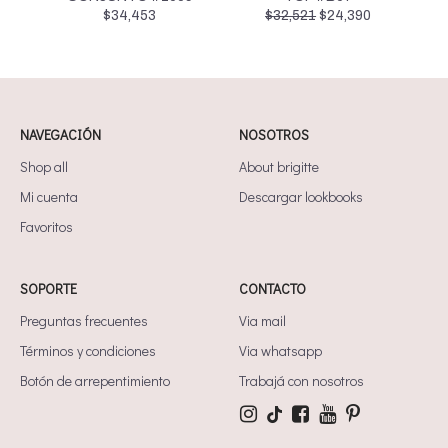
El
El
$
34,453
$
32,521
$
24,390
precio
precio
original
actual
era:
es:
$32,521.
$24,390.
NAVEGACIÓN
NOSOTROS
Shop all
About brigitte
Mi cuenta
Descargar lookbooks
Favoritos
SOPORTE
CONTACTO
Preguntas frecuentes
Via mail
Términos y condiciones
Via whatsapp
Botón de arrepentimiento
Trabajá con nosotros