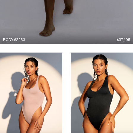
BODY #2433
$
37,105