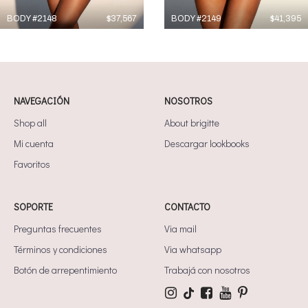
BODY #2148
$
37,567
BODY #2149
$
41,395
NAVEGACIÓN
NOSOTROS
Shop all
About brigitte
Mi cuenta
Descargar lookbooks
Favoritos
SOPORTE
CONTACTO
Preguntas frecuentes
Via mail
Términos y condiciones
Via whatsapp
Botón de arrepentimiento
Trabajá con nosotros