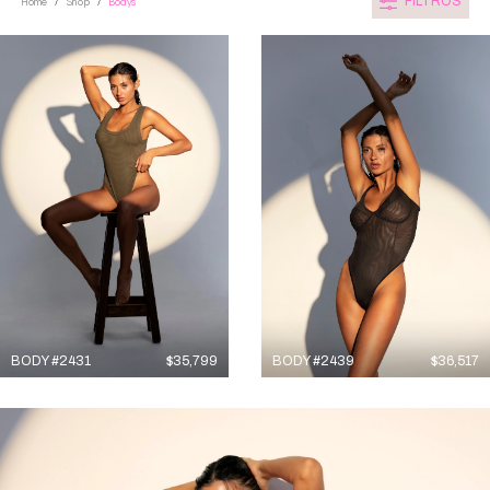
FILTROS
Home
Shop
Bodys
/
/
BODY #2431
$
35,799
BODY #2439
$
36,517