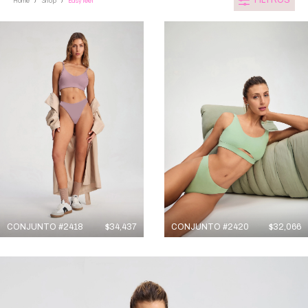
FILTROS
Home
Shop
Easy feel
/
/
CONJUNTO #2418
$
34,437
CONJUNTO #2420
$
32,066