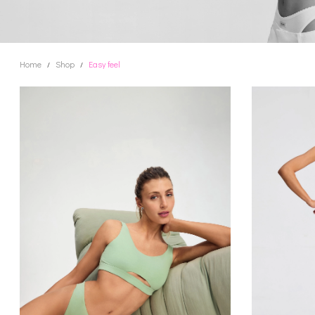
Home
Shop
Easy feel
/
/