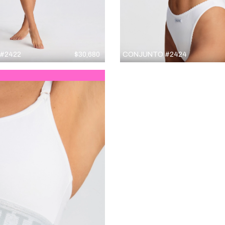
#2422
$
30,680
CONJUNTO #2424