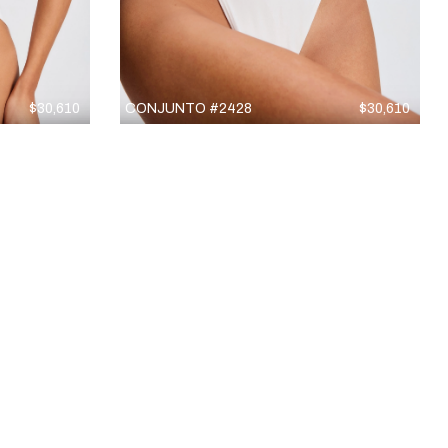
$
30,610
CONJUNTO #2428
$
30,610