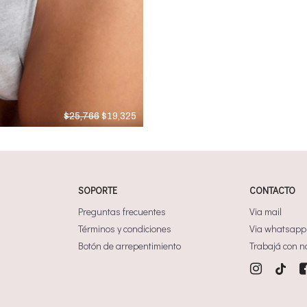
El
El
$
25,766
$
19,325
precio
precio
original
actual
era:
es:
$25,766.
$19,325.
SOPORTE
CONTACTO
Preguntas frecuentes
Via mail
Términos y condiciones
Via whatsapp
Botón de arrepentimiento
Trabajá con n