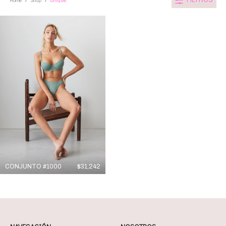
FILTROS
Home
Shop
Unique
/
/
CONJUNTO #1000
$
31,242