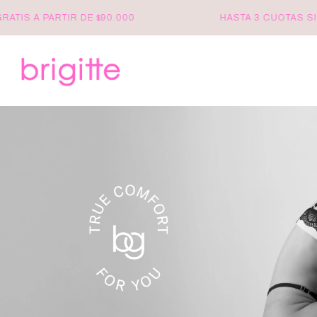
IS A PARTIR DE $90.000
HASTA 3 CUOTAS SIN 
brigitte