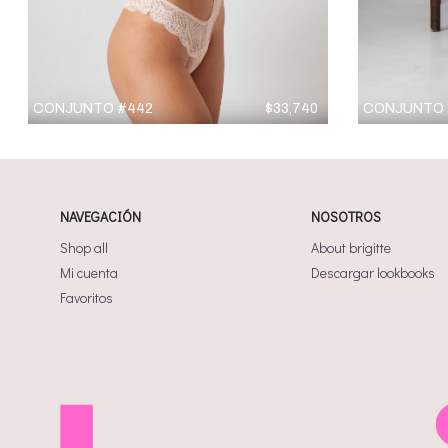
CONJUNTO #442
$
33,740
CONJUNTO 
NAVEGACIÓN
NOSOTROS
Shop all
About brigitte
Mi cuenta
Descargar lookbooks
Favoritos