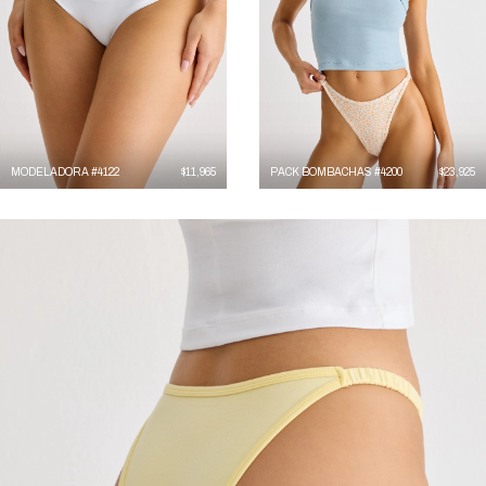
MODELADORA #4122
$
11,965
PACK BOMBACHAS #4200
$
23,925