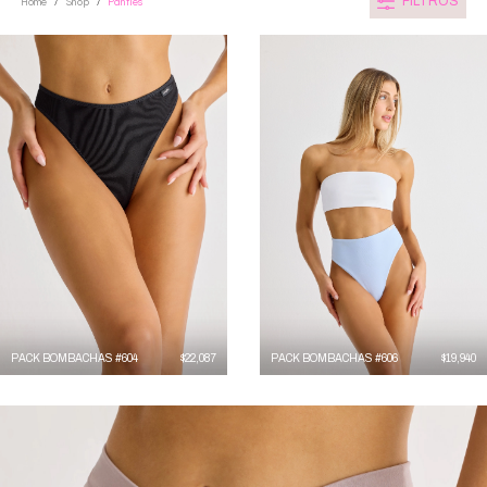
FILTROS
Home
Shop
Panties
/
/
PACK BOMBACHAS #604
$
22,087
PACK BOMBACHAS #606
$
19,940