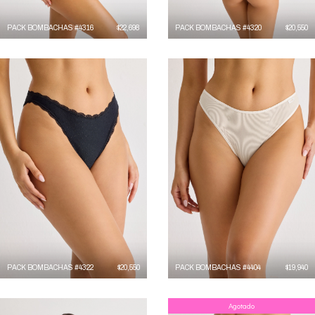
PACK BOMBACHAS #4316
$
22,698
PACK BOMBACHAS #4320
$
20,550
PACK BOMBACHAS #4322
$
20,550
PACK BOMBACHAS #4404
$
19,940
Agotado