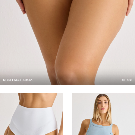
MODELADORA #4120
$
11,965