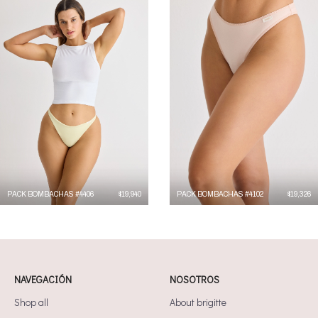
PACK BOMBACHAS #4406
$
19,940
PACK BOMBACHAS #4102
$
19,326
NAVEGACIÓN
NOSOTROS
Shop all
About brigitte