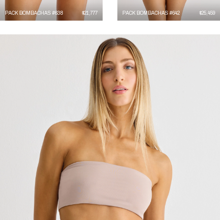
PACK BOMBACHAS #638
$
21,777
PACK BOMBACHAS #642
$
25,459