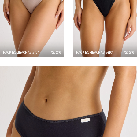
PACK BOMBACHAS #707
$
20,246
PACK BOMBACHAS #4104
$
20,246