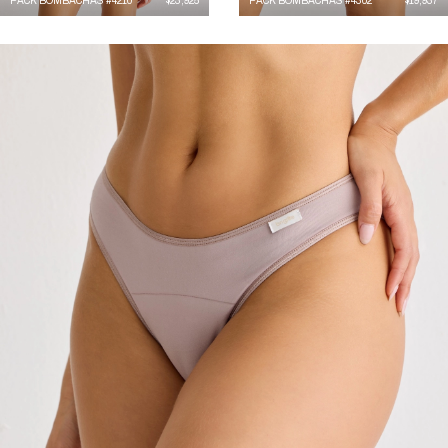
PACK BOMBACHAS #4210
$
23,925
PACK BOMBACHAS #4302
$
19,937