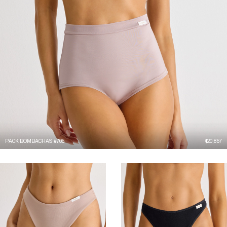
PACK BOMBACHAS #705
$
20,857